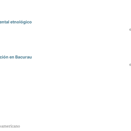
mental etnológico
icción en Bacurau
inoamericano