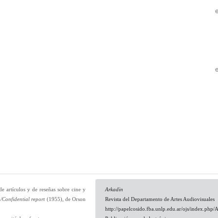
de artículos y de reseñas sobre cine y
Arkadin
/Confidential report
(1955), de Orson
Revista del Departamento de Artes Audiovisuales
http://papelcosido.fba.unlp.edu.ar/ojs/index.php/