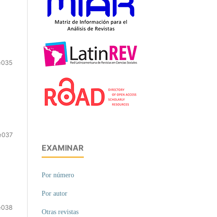
e035
e037
EXAMINAR
Por número
Por autor
e038
Otras revistas