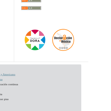
no y Americano
boa
icación continua
ta
mer piso