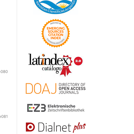
e080
e081