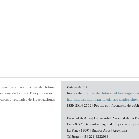
inua, que edita el Instituto de Historia
Boletín de Arte
acional de La Plata. Esta publicación,
Revista del
Instituto de Historia del Arte Argenti
vances y resultados de investigaciones
http://papelcosido.fba.unlp.edu.ar/ojs/index.php/
ISSN 2314-2502 | Revista con frecuencia de publ
Facultad de Artes | Universidad Nacional de La Pla
Calle 8 N.º 1326 entre diagonal 73 y calle 60, pri
La Plata (1900) | Buenos Aires | Argentina
Teléfono: + 54 221 4222938