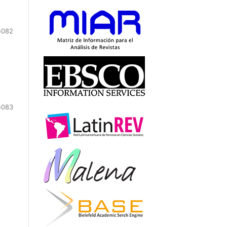
e082
e083