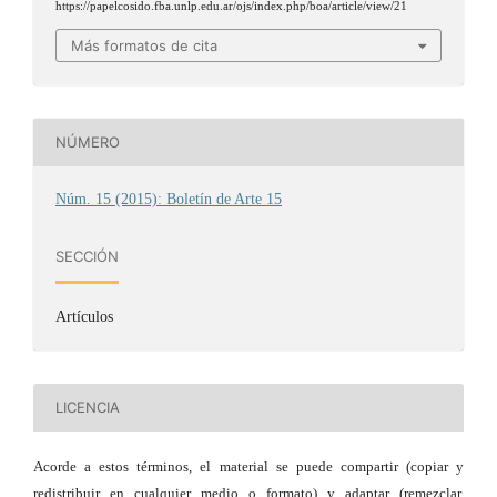
https://papelcosido.fba.unlp.edu.ar/ojs/index.php/boa/article/view/21
Más formatos de cita
NÚMERO
Núm. 15 (2015): Boletín de Arte 15
SECCIÓN
Artículos
LICENCIA
Acorde a estos términos, el material se puede compartir (copiar y
redistribuir en cualquier medio o formato) y adaptar (remezclar,