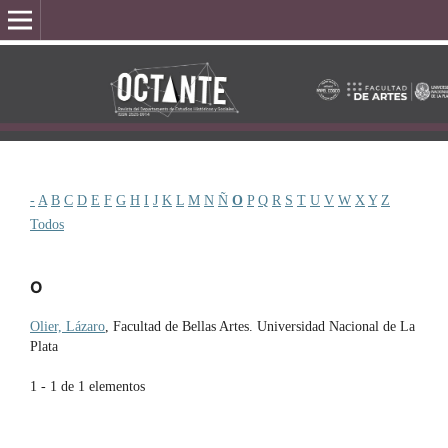
-
A
B
C
D
E
F
G
H
I
J
K
L
M
N
Ñ
O
P
Q
R
S
T
U
V
W
X
Y
Z
Todos
O
Olier, Lázaro
, Facultad de Bellas Artes. Universidad Nacional de La
Plata
1 - 1 de 1 elementos