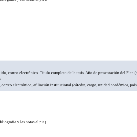
lido, correo electrónico. Título completo de la tesis. Año de presentación del Plan (s
.
 correo electrónico, afiliación institucional (cátedra, cargo, unidad académica, país
liografía y las notas al pie).