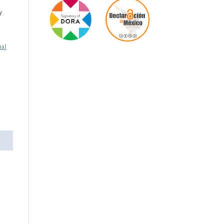
y
nal