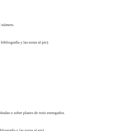
el número.
ibliografía y las notas al pie).
badas o sobre planes de tesis entregados.
liografía y las notas al pie).