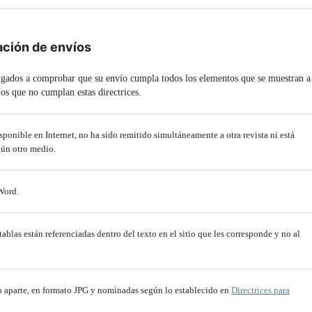
ación de envíos
ligados a comprobar que su envío cumpla todos los elementos que se muestran a
íos que no cumplan estas directrices.
isponible en Internet, no ha sido remitido simultáneamente a otra revista ni está
gún otro medio.
Word.
s tablas están referenciadas dentro del texto en el sitio que les corresponde y no al
ivo aparte, en formato JPG y nominadas según lo establecido en
Directrices para