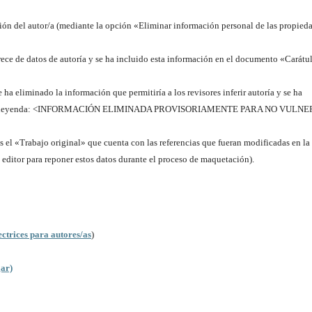
ación del autor/a (mediante la opción «Eliminar información personal de las propied
rece de datos de autoría y se ha incluido esta información en el documento «Carátu
e ha eliminado la información que permitiría a los revisores inferir autoría y se ha
ulas, la leyenda: <INFORMACIÓN ELIMINADA PROVISORIAMENTE PARA NO VULN
es el «Trabajo original» que cuenta con las referencias que fueran modificadas en la
l editor para reponer estos datos durante el proceso de maquetación).
ectrices para autores/as
)
gar)