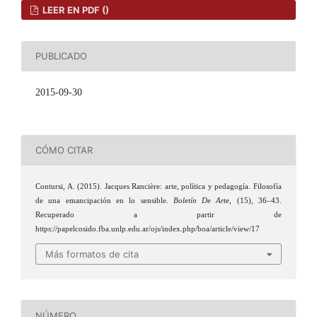
LEER EN PDF ()
PUBLICADO
2015-09-30
CÓMO CITAR
Contursi, A. (2015). Jacques Rancière: arte, política y pedagogía. Filosofía
de una emancipación en lo sensible.
Boletín De Arte
, (15), 36–43.
Recuperado a partir de
https://papelcosido.fba.unlp.edu.ar/ojs/index.php/boa/article/view/17
Más formatos de cita
NÚMERO