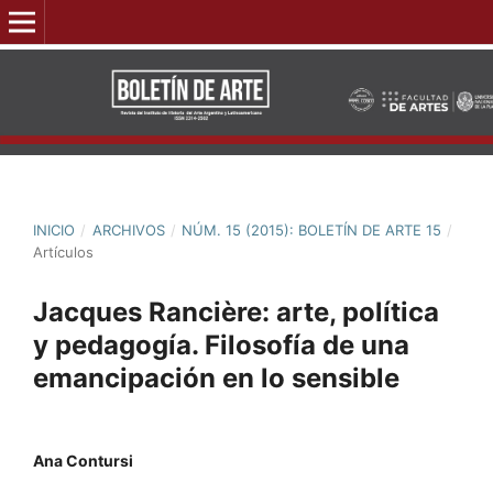
INICIO
/
ARCHIVOS
/
NÚM. 15 (2015): BOLETÍN DE ARTE 15
/
Artículos
Jacques Rancière: arte, política
y pedagogía. Filosofía de una
emancipación en lo sensible
Ana Contursi