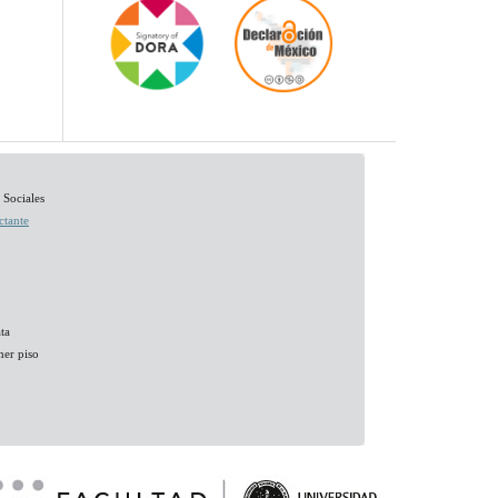
 Sociales
ctante
ta
mer piso