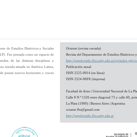
nto de Estudios Históricos y Sociales
Octante
(revista cerrada)
UNLP). Fue pensada como un espacio de
Revista del Departamento de Estudios Históricos y
nden de las distintas disciplinas y
http://papelcosido.fba.unlp.edu.ar/ojs/index.php/o
una mirada situada en América Latina,
Publicación anual
 de pensar nuevos horizontes y cruces
ISSN 2525-0914 (en línea)
ISSN 2524-969X (impresa)
Facultad de Artes | Universidad Nacional de La Pla
Calle 8 N.º 1326 entre diagonal 73 y calle 60, pri
La Plata (1900) | Buenos Aires | Argentina
octante.fba@gmail.com
http://papelcosido.fba.unlp.edu.ar