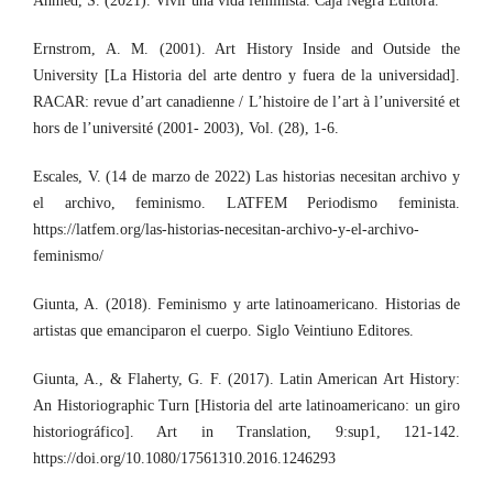
Ahmed, S. (2021). Vivir una vida feminista. Caja Negra Editora.
Ernstrom, A. M. (2001). Art History Inside and Outside the
University [La Historia del arte dentro y fuera de la universidad].
RACAR: revue d’art canadienne / L’histoire de l’art à l’université et
hors de l’université (2001- 2003), Vol. (28), 1-6.
Escales, V. (14 de marzo de 2022) Las historias necesitan archivo y
el archivo, feminismo. LATFEM Periodismo feminista.
https://latfem.org/las-historias-necesitan-archivo-y-el-archivo-
feminismo/
Giunta, A. (2018). Feminismo y arte latinoamericano. Historias de
artistas que emanciparon el cuerpo. Siglo Veintiuno Editores.
Giunta, A., & Flaherty, G. F. (2017). Latin American Art History:
An Historiographic Turn [Historia del arte latinoamericano: un giro
historiográfico]. Art in Translation, 9:sup1, 121-142.
https://doi.org/10.1080/17561310.2016.1246293