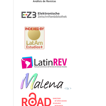
</a >