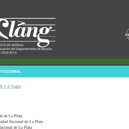
ITUCIONAL
X
Y
Z
Todos
al de La Plata
rsidad Nacional de La Plata
Nacional de La Plata