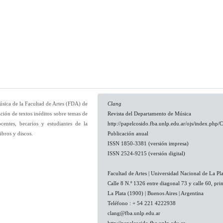
úsica de la Facultad de Artes (FDA) de
Clang
ción de textos inéditos sobre temas de
Revista del Departamento de Música
ocentes, becarios y estudiantes de la
http://papelcosido.fba.unlp.edu.ar/ojs/index.php/
ibros y discos.
Publicación anual
ISSN 1850-3381 (versión impresa)
ISSN 2524-9215 (versión digital)
Facultad de Artes | Universidad Nacional de La Pla
Calle 8 N.º 1326 entre diagonal 73 y calle 60, pri
La Plata (1900) | Buenos Aires | Argentina
Teléfono : + 54 221 4222938
clang@fba.unlp.edu.ar