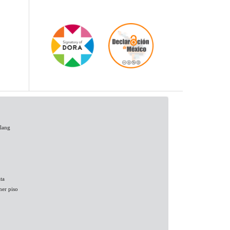
Clang
ta
mer piso