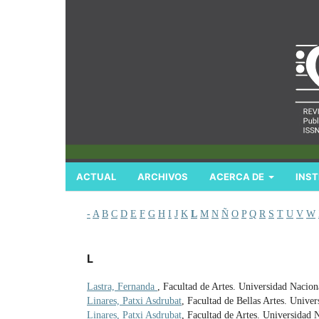
ACTUAL
ARCHIVOS
ACERCA DE
INST
-
A
B
C
D
E
F
G
H
I
J
K
L
M
N
Ñ
O
P
Q
R
S
T
U
V
W
L
Lastra, Fernanda
, Facultad de Artes. Universidad Nacion
Linares, Patxi Asdrubat
, Facultad de Bellas Artes. Unive
Linares, Patxi Asdrubat
, Facultad de Artes. Universidad 