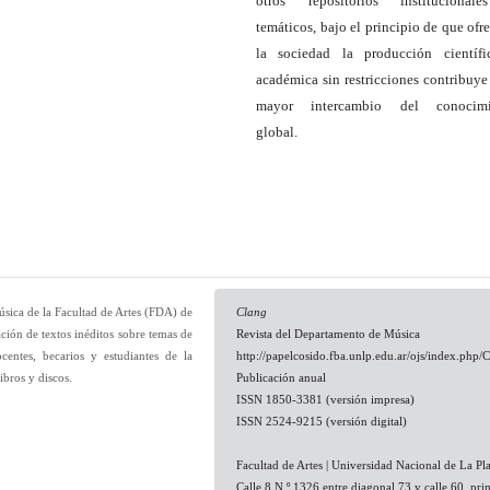
otros repositorios institucional
temáticos, bajo el principio de que ofre
la sociedad la producción científ
académica sin restricciones contribuye
mayor intercambio del conocimi
global.
úsica de la Facultad de Artes (FDA) de
Clang
ción de textos inéditos sobre temas de
Revista del Departamento de Música
ocentes, becarios y estudiantes de la
http://papelcosido.fba.unlp.edu.ar/ojs/index.php/
ibros y discos.
Publicación anual
ISSN 1850-3381 (versión impresa)
ISSN 2524-9215 (versión digital)
Facultad de Artes | Universidad Nacional de La Pla
Calle 8 N.º 1326 entre diagonal 73 y calle 60, pri