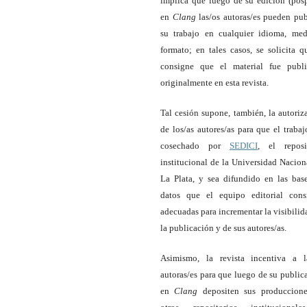
implica que luego de su edición (posp
en
Clang
las/os autoras/es pueden pub
su trabajo en cualquier idioma, me
formato; en tales casos, se solicita q
consigne que el material fue publ
originalmente en esta revista.
Tal cesión supone, también, la autoriz
de los/as autores/as para que el trabaj
cosechado por
SEDICI
, el reposi
institucional de la Universidad Nacion
La Plata, y sea difundido en las bas
datos que el equipo editorial cons
adecuadas para incrementar la visibilid
la publicación y de sus autores/as.
Asimismo, la revista incentiva a l
autoras/es para que luego de su public
en
Clang
depositen sus produccion