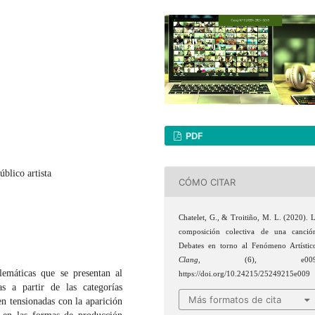
PDF
úblico artista
CÓMO CITAR
Chatelet, G., & Troitiño, M. L. (2020). 
composición colectiva de una canció
Debates en torno al Fenómeno Artístic
Clang
, (6), e009
lemáticas que se presentan al
https://doi.org/10.24215/25249215e009
s a partir de las categorías
Más formatos de cita
en tensionadas con la aparición