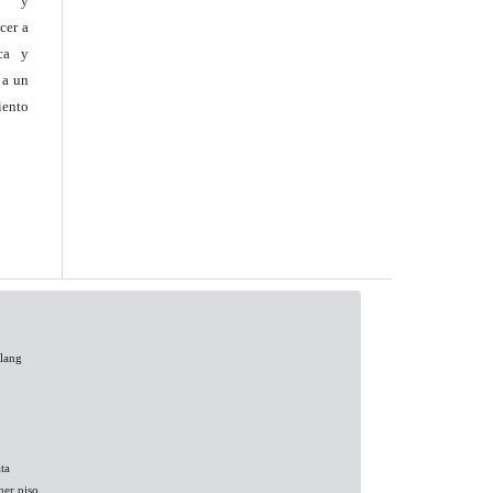
es y
cer a
ica y
 a un
ento
Clang
ta
mer piso