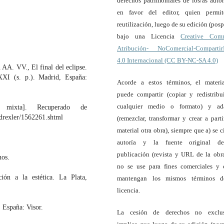
derechos patrimoniales de los/as autor
en favor del editor, quien permi
reutilización, luego de su edición (pospr
bajo una Licencia
Creative Com
Atribución- NoComercial-Compartir
4.0 Internacional (CC BY-NC-SA 4.0)
 AA. VV., El final del eclipse.
XXI (s. p.). Madrid, España:
Acorde a estos términos, el materi
puede compartir (copiar y redistribu
cualquier medio o formato) y ada
 mixta]. Recuperado de
-drexler/1562261.shtml
(remezclar, transformar y crear a parti
material otra obra), siempre que a) se ci
autoría y la fuente original d
publicación (revista y URL de la obra
nos.
no se use para fines comerciales y 
ón a la estética. La Plata,
mantengan los mismos términos d
licencia.
 España: Visor.
La cesión de derechos no exclus