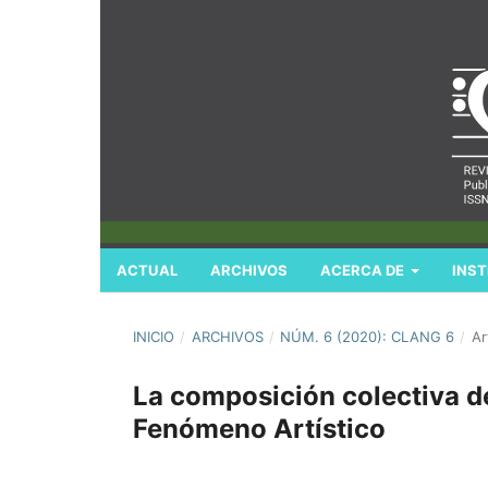
ACTUAL
ARCHIVOS
ACERCA DE
INST
INICIO
/
ARCHIVOS
/
NÚM. 6 (2020): CLANG 6
/
Ar
La composición colectiva d
Fenómeno Artístico