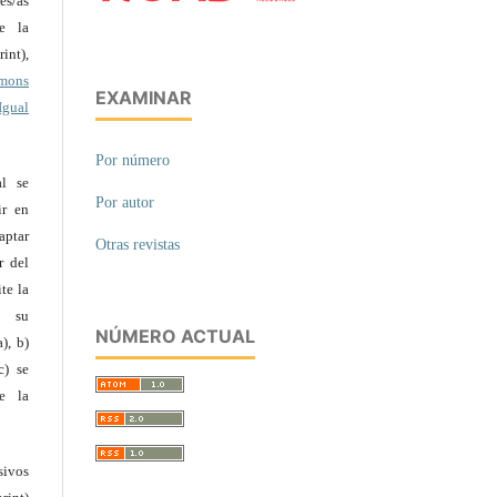
es/as
te la
int),
mons
EXAMINAR
Igual
Por número
al se
Por autor
ir en
ptar
Otras revistas
r del
te la
e su
NÚMERO ACTUAL
), b)
c) se
e la
ivos