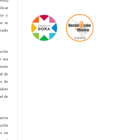
rint)
licar
dio y
ue se
icado
ación
o sea
torio
al de
es de
idere
ad de
as/os
ación
es en