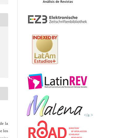
</a >
de la
e los