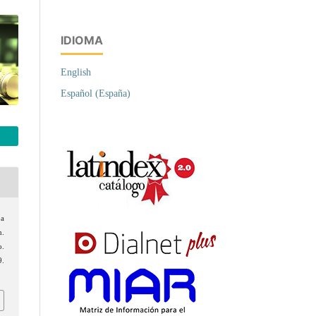
IDIOMA
English
Español (España)
La
n.
o.
.