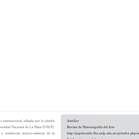
e internacional, editada por la cátedra
Armiliar
niversidad Nacional de La Plata (UNLP).
Revista de Historiografía del Arte
y tendencias teórico-estéticas de la
http://papelcosido.fba.unlp.edu.ar/ojs/index.php/a