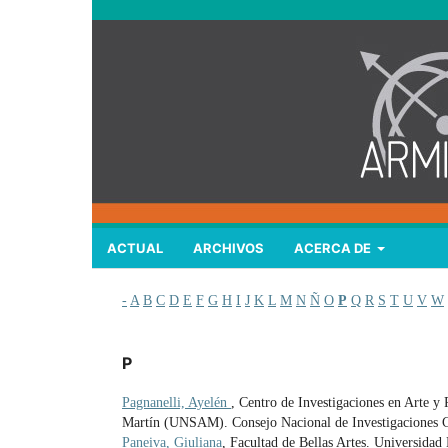
ACTUAL
ARCHIVOS
ACERCA DE
-
A
B
C
D
E
F
G
H
I
J
K
L
M
N
Ñ
O
P
Q
R
S
T
U
V
W
P
Pagnanelli, Ayelén
, Centro de Investigaciones en Arte y
Martín (UNSAM). Consejo Nacional de Investigaciones 
Paneiva, Giuliana
, Facultad de Bellas Artes. Universidad