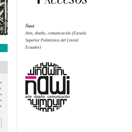
Ñawi
.
Arte, diseño, comunicación (Escuela
Superior Politécnica del Litoral.
Ecuador)
de
r.
 a
e
de