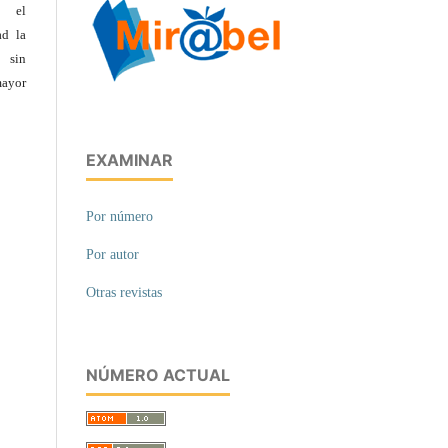
o el
ad la
a sin
ayor
EXAMINAR
Por número
Por autor
Otras revistas
NÚMERO ACTUAL