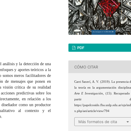
PDF
l análisis y la detección de una
CÓMO CITAR
enfoques y aportes teóricos a la
o somos meros facilitadores de
ción de mensajes que ponen en
Carri Saraví, A. V. (2019). La presencia 
a visión crítica de su realidad
la teoría en la argumentación disciplina
acciones predictivas sobre los
Arte E Investigación
, (15). Recuperado
irectamente, en relación a los
partir d
l diseñador como un productor
https://papelcosido.fba.unlp.edu.ar/ojs/in
ualitativo al contexto y el
x.php/aei/article/view/794
n.
Más formatos de cita