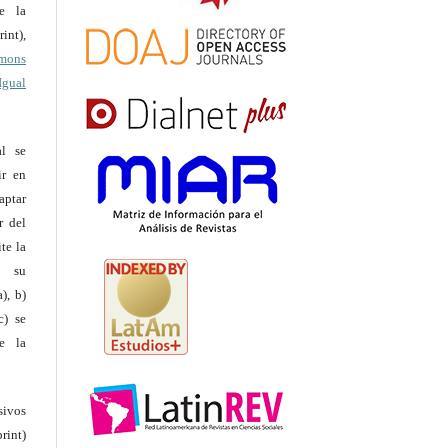
te la
int),
mons
Igual
al se
ir en
ptar
r del
te la
e su
), b)
c) se
e la
ivos
rint)