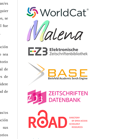
as/es
quier
s, se
l fue
.
ación
o sea
torio
al de
es de
idere
ad de
as/os
ación
 sus
rios