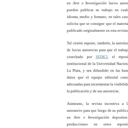
en
Arte e Investigación
las/os autor
pueden publicar su trabajo en cual
idioma, medio y formato; en tales caso
solicita que se consigne que el materia
publicado originalmente en esta revista
Tal cesión supone, también, la autoriz
de los/as autores/as para que el trabaj
cosechado por
SEDICI
, el reposi
institucional de la Universidad Nacion
La Plata, y sea difundido en las bas
datos que el equipo editorial cons
adecuadas para incrementar la visibilid
la publicación y de sus autores/as.
Asimismo, la revista incentiva a l
autoras/es para que luego de su public
en
Arte e Investigación
depositen
producciones en otros reposito