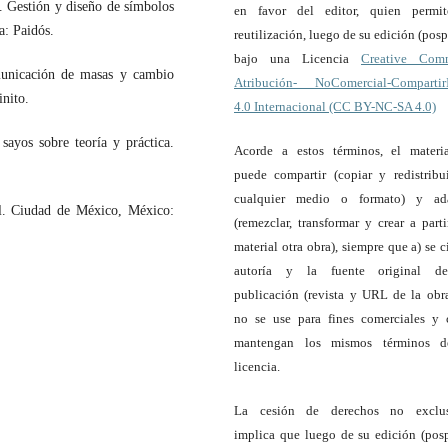
. Gestión y diseño de símbolos
en favor del editor, quien permi
a: Paidós.
reutilización, luego de su edición (pospr
bajo una Licencia
Creative Com
omunicación de masas y cambio
Atribución- NoComercial-Compartir
nito.
4.0 Internacional (CC BY-NC-SA 4.0)
sayos sobre teoría y práctica.
Acorde a estos términos, el materi
puede compartir (copiar y redistribu
cualquier medio o formato) y ada
al. Ciudad de México, México:
(remezclar, transformar y crear a parti
material otra obra), siempre que a) se ci
autoría y la fuente original d
publicación (revista y URL de la obra
no se use para fines comerciales y 
mantengan los mismos términos d
licencia.
La cesión de derechos no exclus
implica que luego de su edición (posp