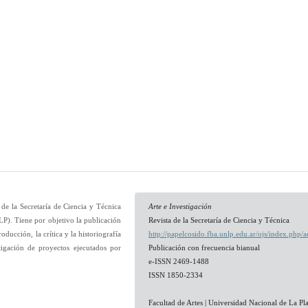
de la Secretaría de Ciencia y Técnica
Arte e Investigación
LP). Tiene por objetivo la publicación
Revista de la Secretaría de Ciencia y Técnica
roducción, la crítica y la historiografía
http://papelcosido.fba.unlp.edu.ar/ojs/index.php/a
tigación de proyectos ejecutados por
Publicación con frecuencia bianual
e-ISSN 2469-1488
ISSN 1850-2334
Facultad de Artes | Universidad Nacional de La Pla