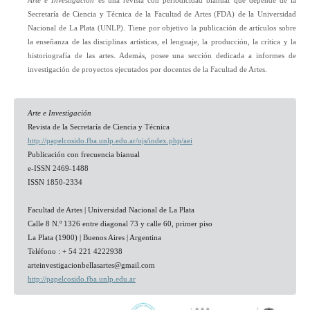
Arte e Investigación
es una revista con periodicidad bianual que depende de la
Secretaría de Ciencia y Técnica de la Facultad de Artes (FDA) de la Universidad
Nacional de La Plata (UNLP). Tiene por objetivo la publicación de artículos sobre
la enseñanza de las disciplinas artísticas, el lenguaje, la producción, la crítica y la
historiografía de las artes. Además, posee una sección dedicada a informes de
investigación de proyectos ejecutados por docentes de la Facultad de Artes.
Arte e Investigación
Revista de la Secretaría de Ciencia y Técnica
http://papelcosido.fba.unlp.edu.ar/ojs/index.php/aei
Publicación con frecuencia bianual
e-ISSN 2469-1488
ISSN 1850-2334
Facultad de Artes | Universidad Nacional de La Plata
Calle 8 N.º 1326 entre diagonal 73 y calle 60, primer piso
La Plata (1900) | Buenos Aires | Argentina
Teléfono : + 54 221 4222938
arteinvestigacionbellasartes@
gmail.com
http://papelcosido.fba.unlp.edu.ar