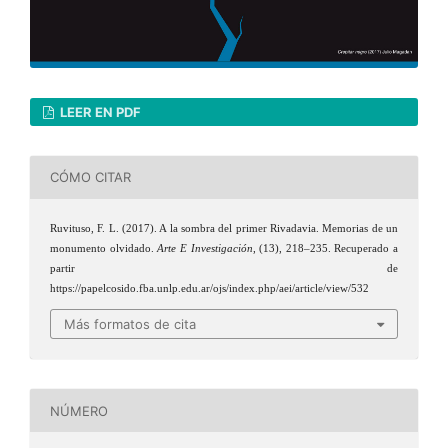
LEER EN PDF
CÓMO CITAR
Ruvituso, F. L. (2017). A la sombra del primer Rivadavia. Memorias de un
monumento olvidado.
Arte E Investigación
, (13), 218–235. Recuperado a
partir de
https://papelcosido.fba.unlp.edu.ar/ojs/index.php/aei/article/view/532
Más formatos de cita
NÚMERO