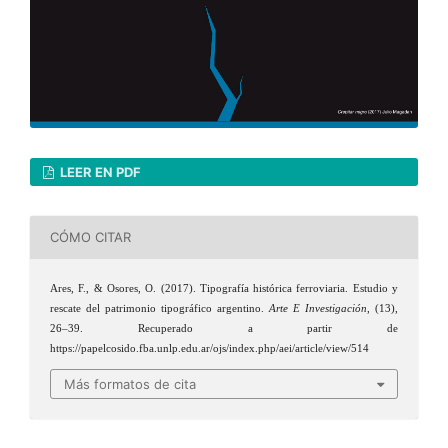
LEER EN PDF
CÓMO CITAR
Ares, F., & Osores, O. (2017). Tipografía histórica ferroviaria. Estudio y
rescate del patrimonio tipográfico argentino.
Arte E Investigación
, (13),
26–39. Recuperado a partir de
https://papelcosido.fba.unlp.edu.ar/ojs/index.php/aei/article/view/514
Más formatos de cita