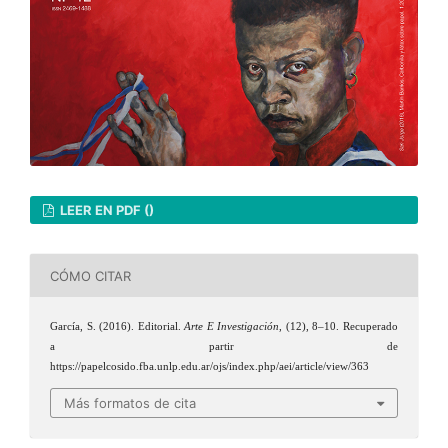
LEER EN PDF ()
CÓMO CITAR
García, S. (2016). Editorial.
Arte E Investigación
, (12), 8–10. Recuperado
a partir de
https://papelcosido.fba.unlp.edu.ar/ojs/index.php/aei/article/view/363
Más formatos de cita