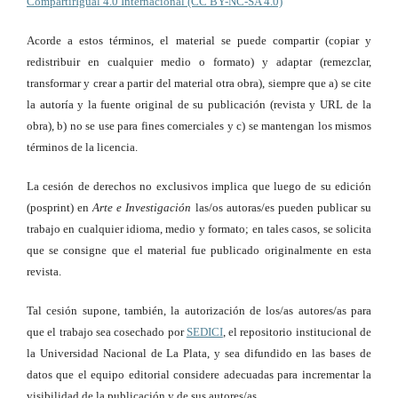
CompartirIgual 4.0 Internacional (CC BY-NC-SA 4.0)
Acorde a estos términos, el material se puede compartir (copiar y
redistribuir en cualquier medio o formato) y adaptar (remezclar,
transformar y crear a partir del material otra obra), siempre que a) se cite
la autoría y la fuente original de su publicación (revista y URL de la
obra), b) no se use para fines comerciales y c) se mantengan los mismos
términos de la licencia.
La cesión de derechos no exclusivos implica que luego de su edición
(posprint) en
Arte e Investigación
las/os autoras/es pueden publicar su
trabajo en cualquier idioma, medio y formato; en tales casos, se solicita
que se consigne que el material fue publicado originalmente en esta
revista.
Tal cesión supone, también, la autorización de los/as autores/as para
que el trabajo sea cosechado por
SEDICI
, el repositorio institucional de
la Universidad Nacional de La Plata, y sea difundido en las bases de
datos que el equipo editorial considere adecuadas para incrementar la
visibilidad de la publicación y de sus autores/as.