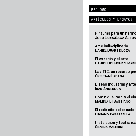
Pinturas para un herm
Josu Larrañaga Altu
Arte indisciplinario
Daniel Duarte Loza
El espacio y el arte
Daniel Belinche y Mari
Las TIC: un recurso p
Cristian Ladaga
Diseño industrial y art
Ibar Anderson
Dominique Païni y el ci
Malena Di Bastiano
El rediseño del escudo
Luciano Passarella
Instalación y teatralid
Silvina Valesini