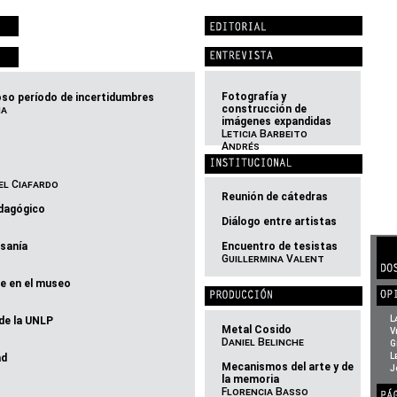
Fotografía y
oso período de incertidumbres
construcción de
na
imágenes expandidas
Leticia Barbeito
Andrés
el Ciafardo
Reunión de cátedras
edagógico
Diálogo entre artistas
esanía
Encuentro de tesistas
Guillermina Valent
ne en el museo
L
 de la UNLP
Metal Cosido
V
Daniel Belinche
G
L
ad
Mecanismos del arte y de
J
la memoria
Florencia Basso