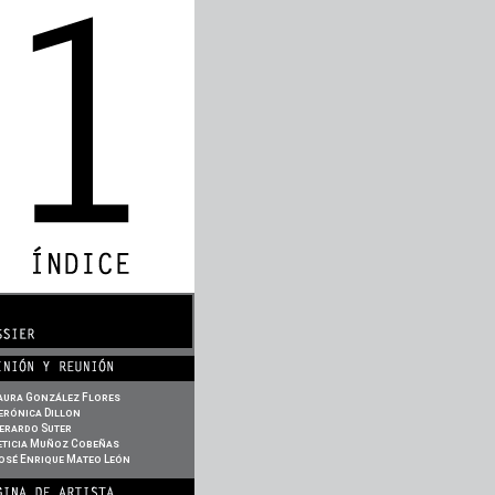
aura González Flores
erónica Dillon
erardo Suter
eticia Muñoz Cobeñas
osé Enrique Mateo León