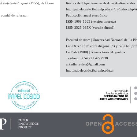
/Confidential report
(1955), de Orson
Revista del Departamento de Artes Audiovisuales
http://papelcosido.fba.unlp.edu.ar/ojs/index.php/
 comité de referato.
Publicación anual electrónica
ISSN 1669-1563 (versión impresa)
ISSN 2525-085X (versión digital)
Facultad de Artes | Universidad Nacional de La Pla
Calle 8 N.º 1326 entre diagonal 73 y calle 60, pri
La Plata (1900) | Buenos Aires | Argentina
Teléfono : + 54 221 4222938
arkadin.revista@gmail.com
http://papelcosido.fba.unlp.edu.ar