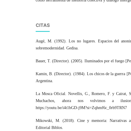
como herramienta de memoria colectiva y diálogo interge
CITAS
Augé, M. (1992). Los no lugares. Espacios del anoni
sobremodernidad. Gedisa.
Bauer, T. (Director). (2005). Iluminados por el fuego [Pe
Kamin, B. (Director). (1984). Los chicos de la guerra [P
Argentina.
La Mosca Oficial. Novellis, G., Romero, F. y Cairat, 
Muchachos, ahora nos volvimos a ilusion
https://youtu.be/i4t1bGD-j9M?si=Zqhmf6c_0rb9TRN7
Mikowski, M. (2018). Cine y memoria: Narrativas au
Editorial Biblos.