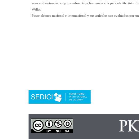
artes audiovisuales, cuyo nombre rinde homenaje a la película
Mr. Arkadin
Welles.
Posee alcance nacional e internacional y sus artículos son evaluados por un