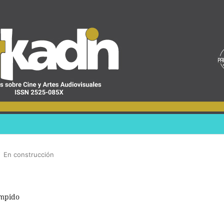
/
En construcción
umpido