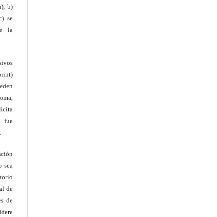
), b)
c) se
e la
ivos
rint)
ueden
ioma,
icita
 fue
.
ación
o sea
torio
al de
es de
idere