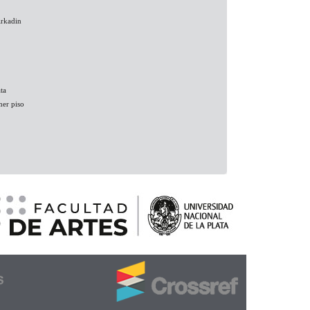
Arkadin
ta
mer piso