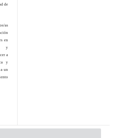
ad de
os/as
ación
es en
es y
cer a
ica y
 a un
ento