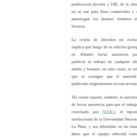
publicación (revista y URL de la obra
no se use para fines comerciales y 
mantengan los mismos términos d
licencia.
La cesión de derechos no exclus
implica que luego de su edición (postp
en
Arkadin
los/as autores/as p
publicar su trabajo en cualquier id
medio y formato; en tales casos, se sol
que se consigne que el material
publicado originalmente en esta revista
Tal cesión supone, también, la autoriz
de los/as autores/as para que el trabaj
cosechado por
SEDICI
, el reposi
institucional de la Universidad Nacion
La Plata, y sea difundido en las bas
datos que el equipo editorial cons