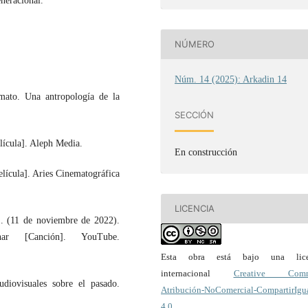
neracional.
NÚMERO
Núm. 14 (2025): Arkadin 14
mato. Una antropología de la
SECCIÓN
lícula]. Aleph Media.
En construcción
elícula]. Aries Cinematográfica
LICENCIA
S. (11 de noviembre de 2022).
ar [Canción]. YouTube.
Esta obra está bajo una lice
internacional
Creative Com
diovisuales sobre el pasado.
Atribución-NoComercial-CompartirIgu
4.0
.