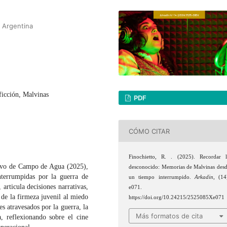
, Argentina
ficción, Malvinas
PDF
CÓMO CITAR
Finochietto, R. . (2025). Recordar 
ativo de Campo de Agua (2025),
desconocido: Memorias de Malvinas des
interrumpidas por la guerra de
un tiempo interrumpido.
Arkadin
, (14
articula decisiones narrativas,
e071.
 de la firmeza juvenil al miedo
https://doi.org/10.24215/2525085Xe071
s atravesados por la guerra, la
Más formatos de cita
, reflexionando sobre el cine