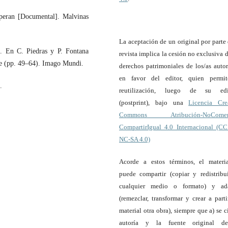
esperan [Documental]. Malvinas
La aceptación de un original por parte 
e. En C. Piedras y P. Fontana
revista implica la cesión no exclusiva d
ble (pp. 49–64). Imago Mundi.
derechos patrimoniales de los/as autor
en favor del editor, quien permi
.
reutilización, luego de su edi
(postprint), bajo una
Licencia Cre
Commons Atribución-NoComerc
CompartirIgual 4.0 Internacional (C
NC-SA 4.0)
Acorde a estos términos, el materi
puede compartir (copiar y redistribu
cualquier medio o formato) y ada
(remezclar, transformar y crear a parti
material otra obra), siempre que a) se ci
autoría y la fuente original d