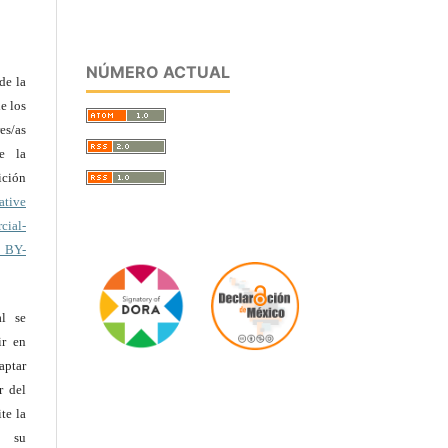
NÚMERO ACTUAL
de la
e los
es/as
te la
ción
ative
ial-
C BY-
al se
ir en
ptar
r del
te la
e su