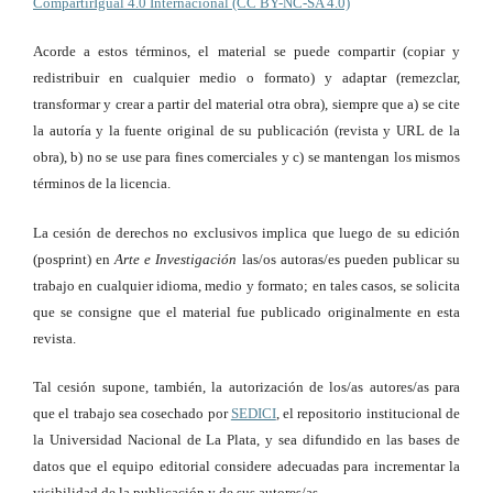
CompartirIgual 4.0 Internacional (CC BY-NC-SA 4.0)
Acorde a estos términos, el material se puede compartir (copiar y
redistribuir en cualquier medio o formato) y adaptar (remezclar,
transformar y crear a partir del material otra obra), siempre que a) se cite
la autoría y la fuente original de su publicación (revista y URL de la
obra), b) no se use para fines comerciales y c) se mantengan los mismos
términos de la licencia.
La cesión de derechos no exclusivos implica que luego de su edición
(posprint) en
Arte e Investigación
las/os autoras/es pueden publicar su
trabajo en cualquier idioma, medio y formato; en tales casos, se solicita
que se consigne que el material fue publicado originalmente en esta
revista.
Tal cesión supone, también, la autorización de los/as autores/as para
que el trabajo sea cosechado por
SEDICI
, el repositorio institucional de
la Universidad Nacional de La Plata, y sea difundido en las bases de
datos que el equipo editorial considere adecuadas para incrementar la
visibilidad de la publicación y de sus autores/as.