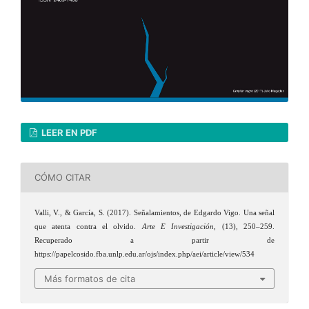
LEER EN PDF
CÓMO CITAR
Valli, V., & García, S. (2017). Señalamientos, de Edgardo Vigo. Una señal
que atenta contra el olvido.
Arte E Investigación
, (13), 250–259.
Recuperado a partir de
https://papelcosido.fba.unlp.edu.ar/ojs/index.php/aei/article/view/534
Más formatos de cita