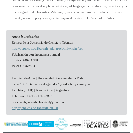
Nacional de La Plata (UNLP). Tiene por objetivo la publicación de artículos sobre
la enseñanza de las disciplinas artísticas, el lenguaje, la producción, la crítica y la
historiografía de las artes. Además, posee una sección dedicada a informes de
investigación de proyectos ejecutados por docentes de la Facultad de Artes.
Arte e Investigación
Revista de la Secretaría de Ciencia y Técnica
http://papelcosido.fba.unlp.edu.ar/ojs/index.php/aei
Publicación con frecuencia bianual
e-ISSN 2469-1488
ISSN 1850-2334
Facultad de Artes | Universidad Nacional de La Plata
Calle 8 N.º 1326 entre diagonal 73 y calle 60, primer piso
La Plata (1900) | Buenos Aires | Argentina
Teléfono : + 54 221 4222938
arteinvestigacionbellasartes@
gmail.com
http://papelcosido.fba.unlp.edu.ar