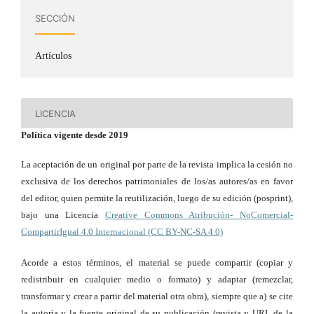
SECCIÓN
Artículos
LICENCIA
Política vigente desde 2019
La aceptación de un original por parte de la revista implica la cesión no
exclusiva de los derechos patrimoniales de los/as autores/as en favor
del editor, quien permite la reutilización, luego de su edición (posprint),
bajo una Licencia
Creative Commons Atribución- NoComercial-
CompartirIgual 4.0 Internacional (CC BY-NC-SA 4.0)
Acorde a estos términos, el material se puede compartir (copiar y
redistribuir en cualquier medio o formato) y adaptar (remezclar,
transformar y crear a partir del material otra obra), siempre que a) se cite
la autoría y la fuente original de su publicación (revista y URL de la