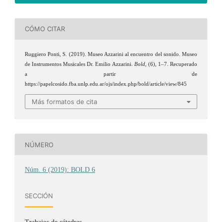
CÓMO CITAR
Ruggiero Ponti, S. (2019). Museo Azzarini al encuentro del sonido. Museo
de Instrumentos Musicales Dr. Emilio Azzarini.
Bold
, (6), 1–7. Recuperado
a partir de
https://papelcosido.fba.unlp.edu.ar/ojs/index.php/bold/article/view/845
Más formatos de cita
NÚMERO
Núm. 6 (2019): BOLD 6
SECCIÓN