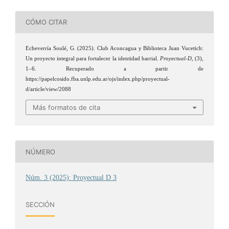
CÓMO CITAR
Echeverría Soulé, G. (2025). Club Aconcagua y Biblioteca Juan Vucetich:
Un proyecto integral para fortalecer la identidad barrial.
Proyectual-D
, (3),
1–6. Recuperado a partir de
https://papelcosido.fba.unlp.edu.ar/ojs/index.php/proyectual-
d/article/view/2088
Más formatos de cita
NÚMERO
Núm. 3 (2025): Proyectual D 3
SECCIÓN