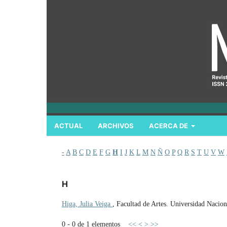
ACTUAL
ARCHIVOS
ACERCA DE
-
A
B
C
D
E
F
G
H
I
J
K
L
M
N
Ñ
O
P
Q
R
S
T
U
V
W
H
Higa, Julia Veiga
, Facultad de Artes. Universidad Nacion
0 - 0 de 1 elementos
<<
<
>
>>