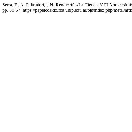
Serra, F., A. Paltrinieri, y N. Rendtorff. «La Ciencia Y El Arte cer
pp. 50-57, https://papelcosido.fba.unlp.edu.ar/ojs/index.php/metal/art