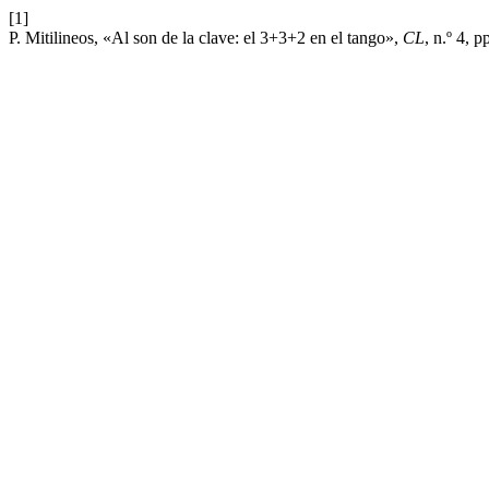
[1]
P. Mitilineos, «Al son de la clave: el 3+3+2 en el tango»,
CL
, n.º 4, 