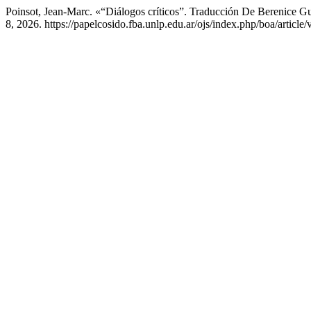
Poinsot, Jean-Marc. «“Diálogos críticos”. Traducción De Berenice G
8, 2026. https://papelcosido.fba.unlp.edu.ar/ojs/index.php/boa/article/