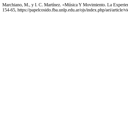
Marchiano, M., y I. C. Martínez. «Música Y Movimiento. La Experi
154-65, https://papelcosido.fba.unlp.edu.ar/ojs/index.php/aei/article/v