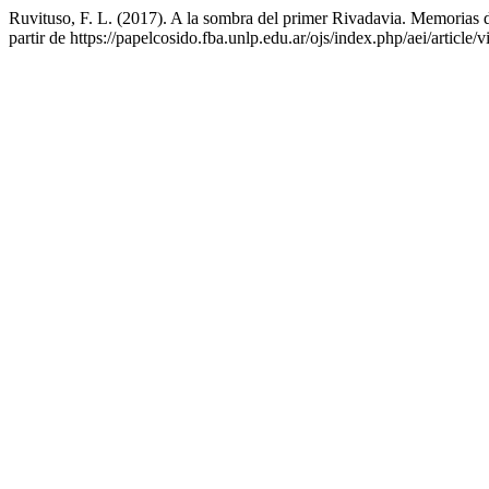
Ruvituso, F. L. (2017). A la sombra del primer Rivadavia. Memoria
partir de https://papelcosido.fba.unlp.edu.ar/ojs/index.php/aei/article/